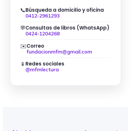
Búsqueda a domicilio y oficina
📞
0412-2961293
Consultas de libros (WhatsApp)
💬
0424-1204268
Correo
✉️
fundacionmfm@gmail.com
Redes sociales
📱
@mfmlectura