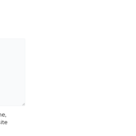
e,
ite