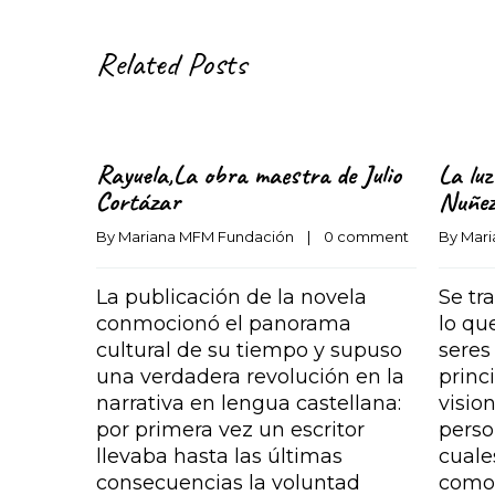
Related Posts
Rayuela,La obra maestra de Julio
La luz
Cortázar
Nuñe
By 
Mariana MFM Fundación
    |    
0 comment
By 
Mari
La publicación de la novela
Se tr
conmocionó el panorama
lo qu
cultural de su tiempo y supuso
seres
una verdadera revolución en la
princ
narrativa en lengua castellana:
visio
por primera vez un escritor
perso
llevaba hasta las últimas
cuale
consecuencias la voluntad
como 