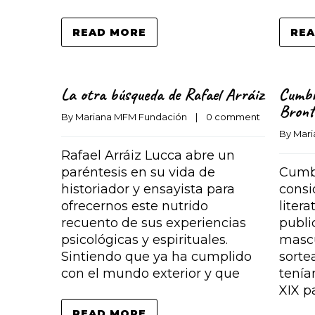
READ MORE
REA
La otra búsqueda de Rafael Arráiz
Cumbr
Bront
By 
Mariana MFM Fundación
    |    
0 comment
By 
Mari
Rafael Arráiz Lucca abre un
paréntesis en su vida de
Cumbr
historiador y ensayista para
consi
ofrecernos este nutrido
litera
recuento de sus experiencias
publi
psicológicas y espirituales.
mascu
Sintiendo que ya ha cumplido
sorte
con el mundo exterior y que
tenía
XIX p
READ MORE