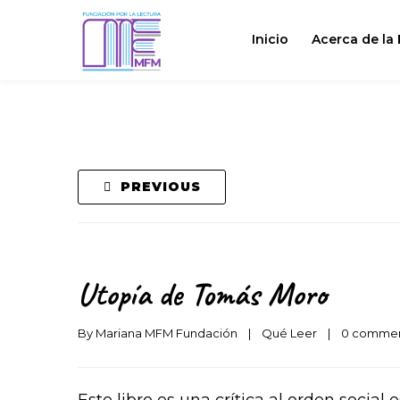
Inicio
Acerca de la
PREVIOUS
Utopía de Tomás Moro
By 
Mariana MFM Fundación
|
Qué Leer
|
0 comme