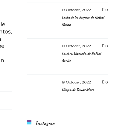
19 October, 2022
0
La luz de los ángeles de Rafael
le
Nuñez
ntos,
n
be
19 October, 2022
0
La otra búsqueda de Rafael
en
Arráiz
19 October, 2022
0
Utopía de Tomás Moro
Instagram