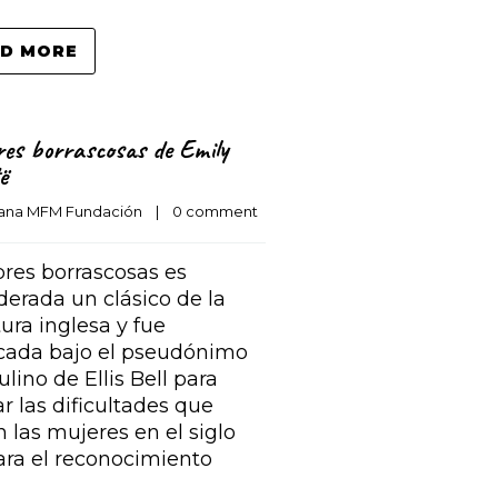
D MORE
es borrascosas de Emily
ë
ana MFM Fundación
    |    
0 comment
es borrascosas es
derada un clásico de la
tura inglesa y fue
cada bajo el pseudónimo
lino de Ellis Bell para
ar las dificultades que
n las mujeres en el siglo
ara el reconocimiento