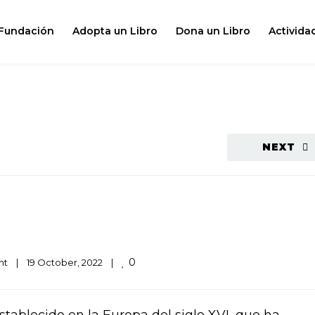
 Fundación
Adopta un Libro
Dona un Libro
Activida
NEXT
0
nt
|
19 October, 2022    
|